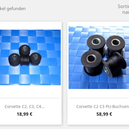
Sorti
ikel gefunden
na
Vorschau
Vorschau


Corvette C2, C3, C4...
Corvette C2 C3 PU-Buchsen.
Preis
Preis
18,99 €
58,99 €