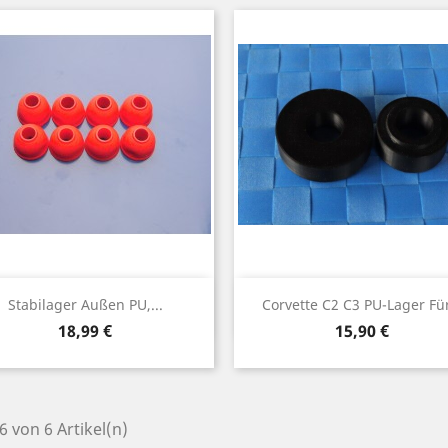
Vorschau
Vorschau


Stabilager Außen PU,...
Corvette C2 C3 PU-Lager Für
Preis
Preis
18,99 €
15,90 €
 6 von 6 Artikel(n)