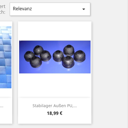
ert
Relevanz

ch:
Vorschau

..
Stabilager Außen PU,...
Preis
18,99 €