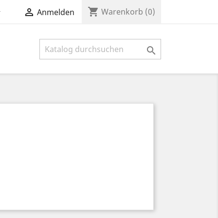
shopping_cart


Warenkorb
(0)
Anmelden
