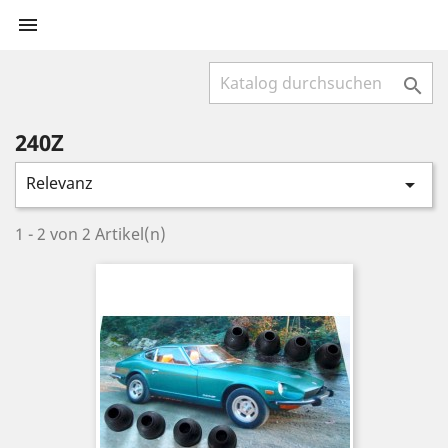


240Z
Relevanz

1 - 2 von 2 Artikel(n)