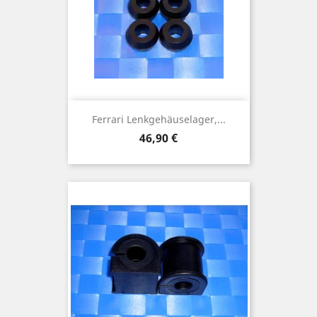
Ferrari Lenkgehäuselager,...
Preis
46,90 €