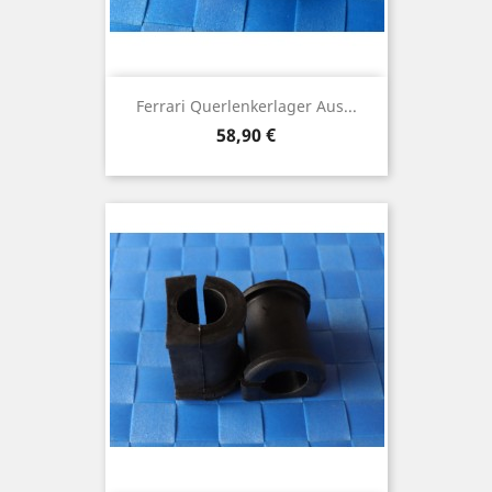
Ferrari Querlenkerlager Aus...
Preis
58,90 €