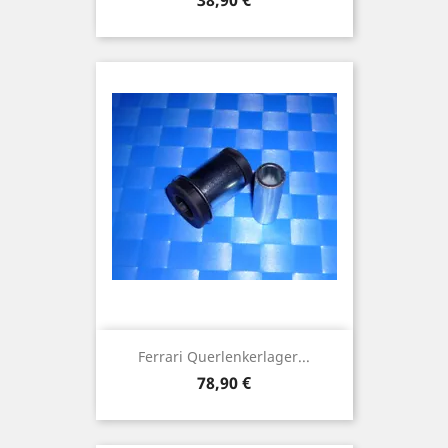
38,90 €
Ferrari Querlenkerlager...
Preis
78,90 €