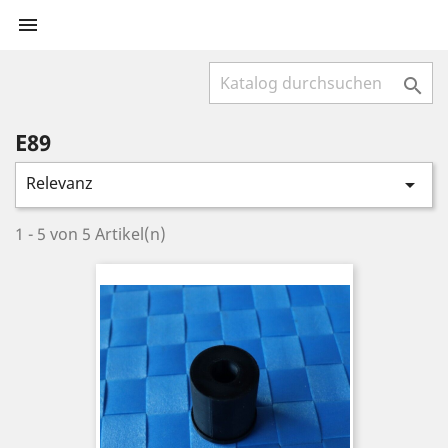


E89
Relevanz

1 - 5 von 5 Artikel(n)