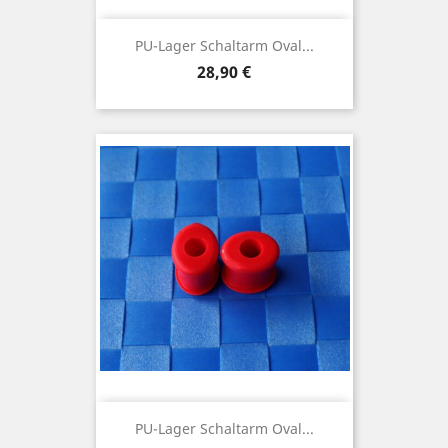
PU-Lager Schaltarm Oval...
Preis
28,90 €
PU-Lager Schaltarm Oval...