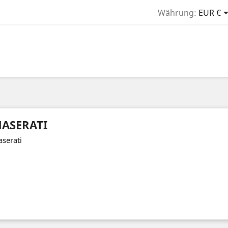
Währung:
EUR €
ASERATI
serati