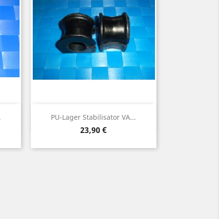
Vorschau

.
PU-Lager Stabilisator VA...
Preis
23,90 €