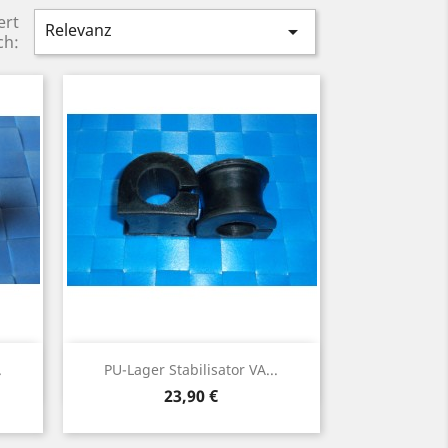
ert
Relevanz

ch:
Vorschau

.
PU-Lager Stabilisator VA...
Preis
23,90 €