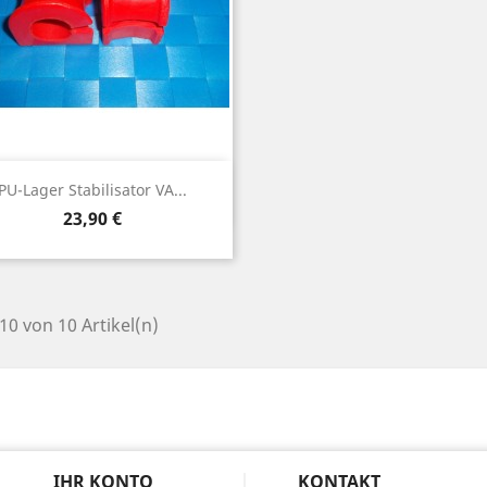
Vorschau

PU-Lager Stabilisator VA...
Preis
23,90 €
 10 von 10 Artikel(n)
N
IHR KONTO
KONTAKT