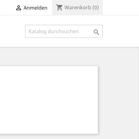
shopping_cart


Warenkorb
(0)
Anmelden
