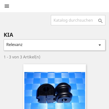


KIA
Relevanz

1 - 3 von 3 Artikel(n)