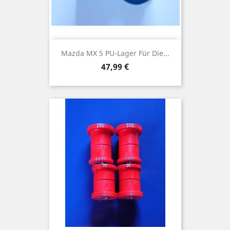
Mazda MX 5 PU-Lager Für Die...
Preis
47,99 €