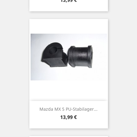
13,99 €
Mazda MX 5 PU-Stabilager...
Preis
13,99 €