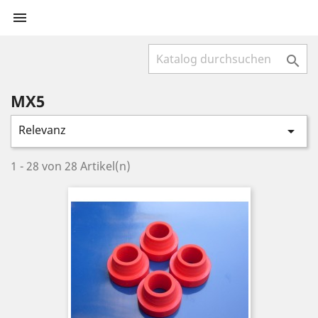


MX5
Relevanz

1 - 28 von 28 Artikel(n)