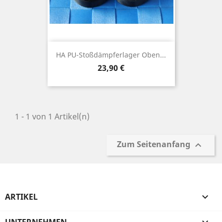
HA PU-Stoßdämpferlager Oben...
Preis
23,90 €
1 - 1 von 1 Artikel(n)
Zum Seitenanfang

ARTIKEL
