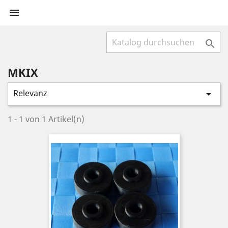


MKIX
Relevanz

1 - 1 von 1 Artikel(n)