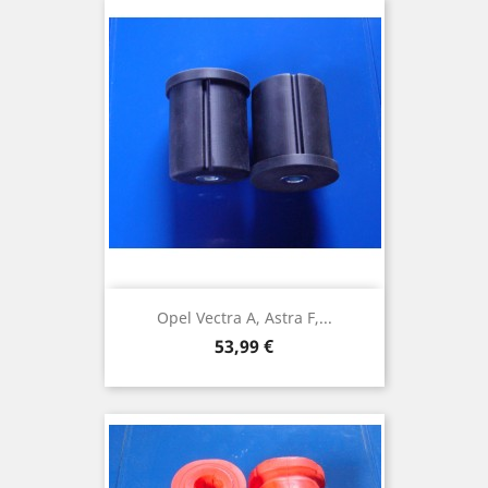
Opel Vectra A, Astra F,...
Preis
53,99 €