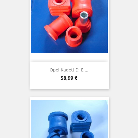
Opel Kadett D, E,...
Preis
58,99 €