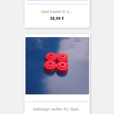
Opel Kadett D, E,...
Preis
58,99 €
Stabilager Außen PU, Opel...