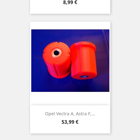
Preis
8,99 €
Opel Vectra A, Astra F,...
Preis
53,99 €