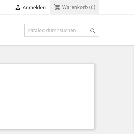
shopping_cart


Warenkorb
(0)
Anmelden
