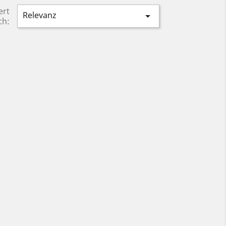
ert
Relevanz

ch: