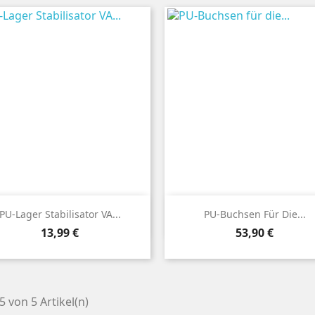


Vorschau
Vorschau
PU-Lager Stabilisator VA...
PU-Buchsen Für Die...
Preis
Preis
13,99 €
53,90 €
 5 von 5 Artikel(n)