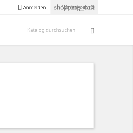
shopping_cart

Warenkorb
(0)
Anmelden
