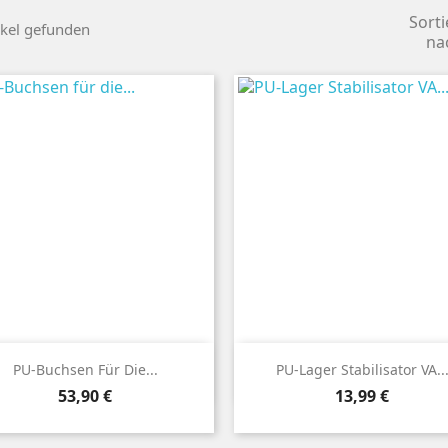
Sorti
ikel gefunden
na


Vorschau
Vorschau
PU-Buchsen Für Die...
PU-Lager Stabilisator VA..
Preis
Preis
53,90 €
13,99 €