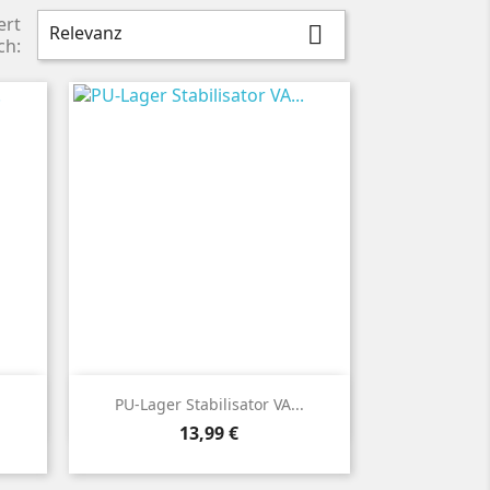
ert
Relevanz

ch:

Vorschau
.
PU-Lager Stabilisator VA...
Preis
13,99 €