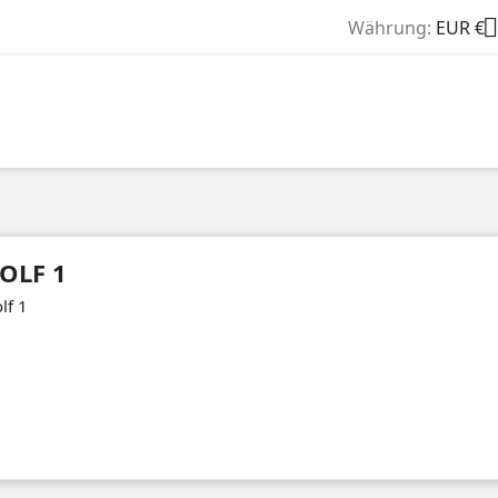

Währung:
EUR €
OLF 1
lf 1