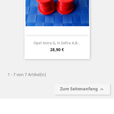
Opel Astra G, H Zafira A,B...
Preis
28,90 €
1 - 7 von 7 Artikel(n)
Zum Seitenanfang
