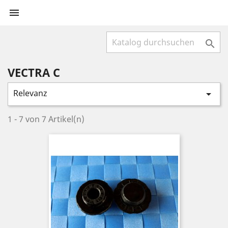


VECTRA C
Relevanz

1 - 7 von 7 Artikel(n)