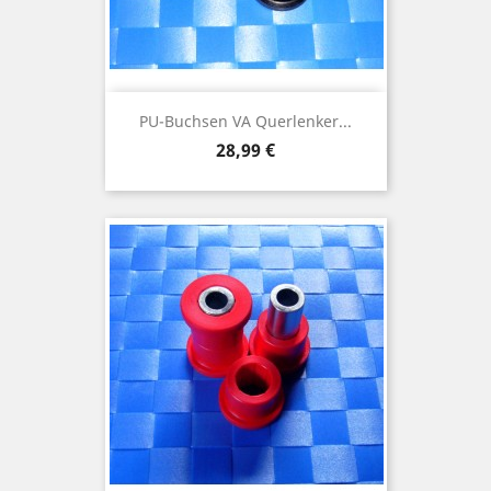
PU-Buchsen VA Querlenker...
Preis
28,99 €