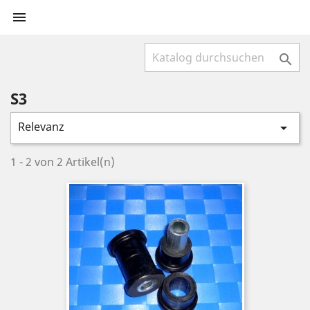


S3
Relevanz

1 - 2 von 2 Artikel(n)