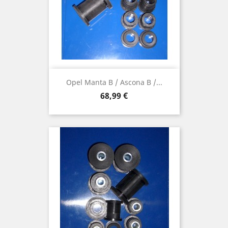
Opel Manta B / Ascona B /...
Preis
68,99 €