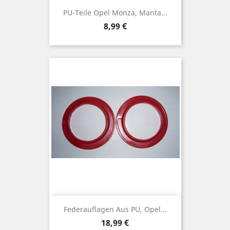
PU-Teile Opel Monza, Manta...
Preis
8,99 €
Federauflagen Aus PU, Opel...
Preis
18,99 €