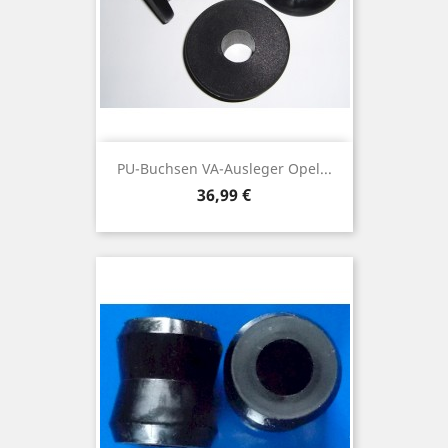
PU-Buchsen VA-Ausleger Opel...
Preis
36,99 €