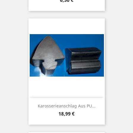
6,50 €
Karosserieanschlag Aus PU...
Preis
18,99 €