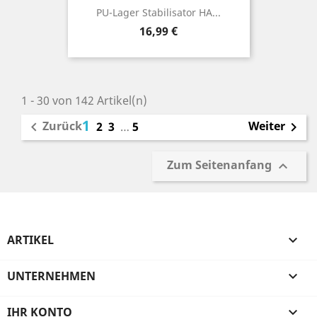
PU-Lager Stabilisator HA...
Preis
16,99 €
1 - 30 von 142 Artikel(n)
1
Zurück
Weiter

2
3
…
5

Zum Seitenanfang

ARTIKEL

UNTERNEHMEN

IHR KONTO
