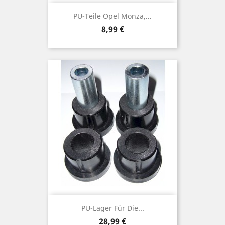
PU-Teile Opel Monza,...
Preis
8,99 €
PU-Lager Für Die...
Preis
28,99 €