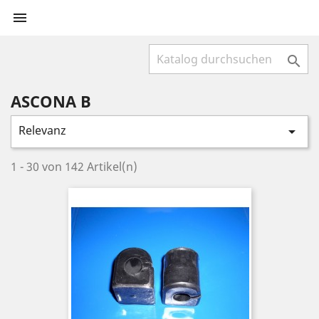


ASCONA B
Relevanz

1 - 30 von 142 Artikel(n)