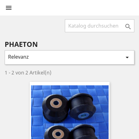


PHAETON
Relevanz

1 - 2 von 2 Artikel(n)