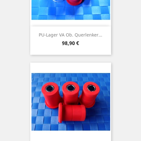
PU-Lager VA Ob. Querlenker...
Preis
98,90 €