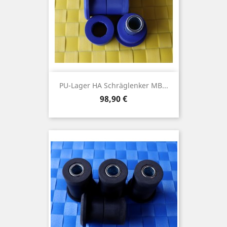
PU-Lager HA Schräglenker MB...
Preis
98,90 €