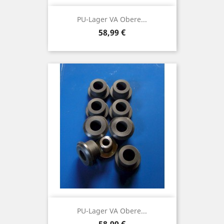
PU-Lager VA Obere...
Preis
58,99 €
PU-Lager VA Obere...
Preis