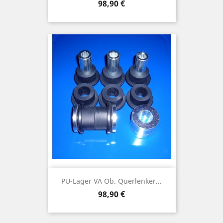
Preis
98,90 €
PU-Lager VA Ob. Querlenker...
Preis
98,90 €