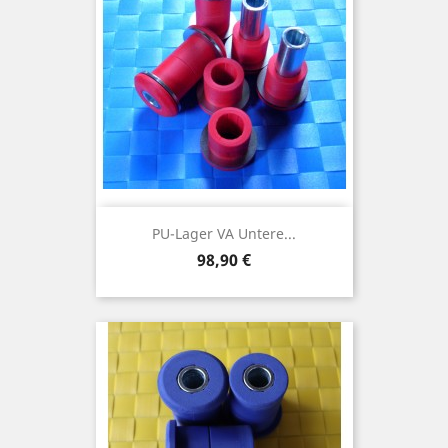
PU-Lager VA Untere...
Preis
98,90 €