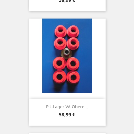
58,99 €
PU-Lager VA Obere...
Preis
58,99 €