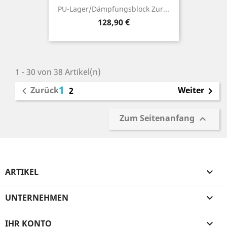
PU-Lager/Dämpfungsblock Zur...
Preis
128,90 €
1 - 30 von 38 Artikel(n)
1
Zurück
Weiter

2

Zum Seitenanfang

ARTIKEL

UNTERNEHMEN

IHR KONTO
