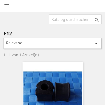


F12
Relevanz

1 - 1 von 1 Artikel(n)