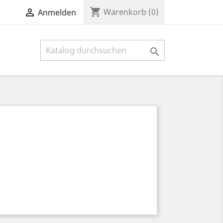
shopping_cart


Warenkorb
(0)
Anmelden
