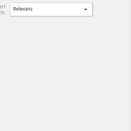
ert
Relevanz

ch: