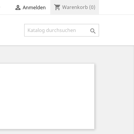
shopping_cart


Warenkorb
(0)
Anmelden
