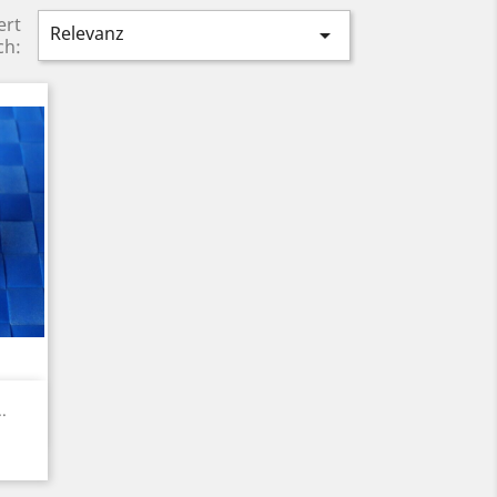
ert
Relevanz

ch:
.