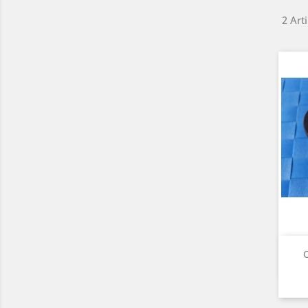
2 Art
O