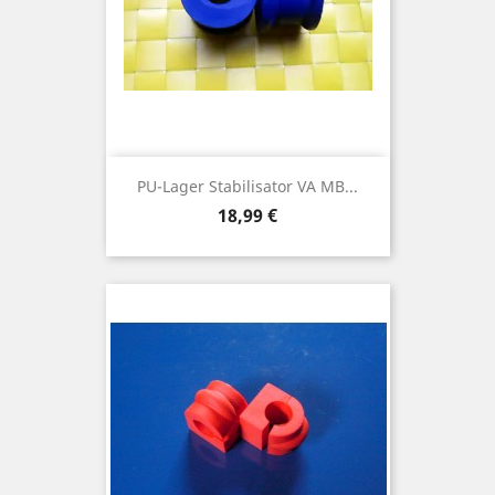
PU-Lager Stabilisator VA MB...
Preis
18,99 €