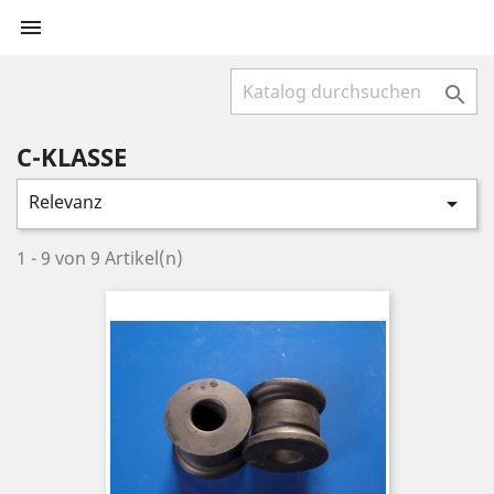


C-KLASSE
Relevanz

1 - 9 von 9 Artikel(n)