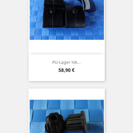
PU-Lager HA...
Preis
58,90 €