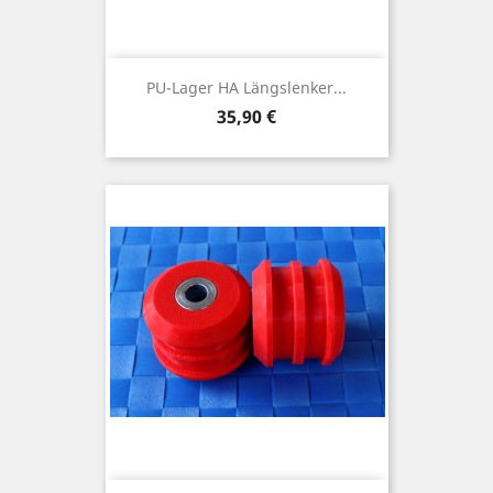
PU-Lager HA Längslenker...
Preis
35,90 €