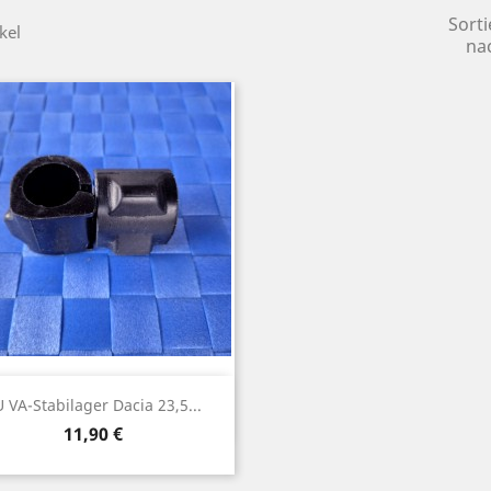
Sorti
kel
na
Vorschau

 VA-Stabilager Dacia 23,5...
Preis
11,90 €