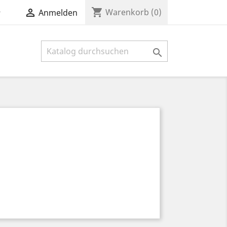
shopping_cart


Warenkorb
(0)
Anmelden
