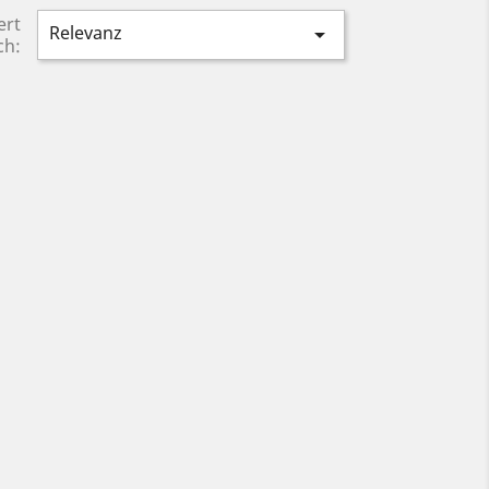
ert
Relevanz

ch: