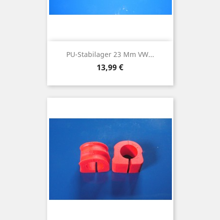
PU-Stabilager 23 Mm VW...
Preis
13,99 €