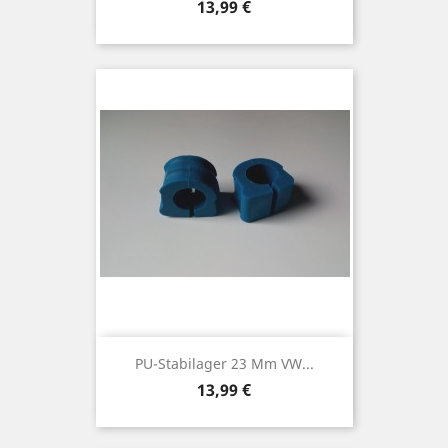
Preis
13,99 €
PU-Stabilager 23 Mm VW...
Preis
13,99 €