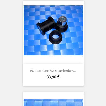
PU-Buchsen VA Querlenker...
Preis
33,90 €