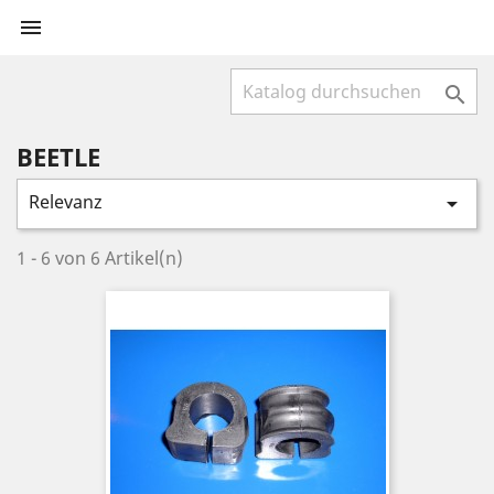


BEETLE
Relevanz

1 - 6 von 6 Artikel(n)