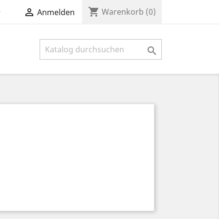
shopping_cart


Warenkorb
(0)
Anmelden
