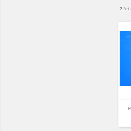
2 Art
M