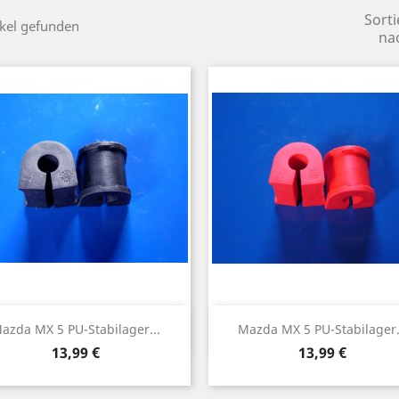
Sorti
ikel gefunden
na
Vorschau
Vorschau


azda MX 5 PU-Stabilager...
Mazda MX 5 PU-Stabilager.
Preis
Preis
13,99 €
13,99 €