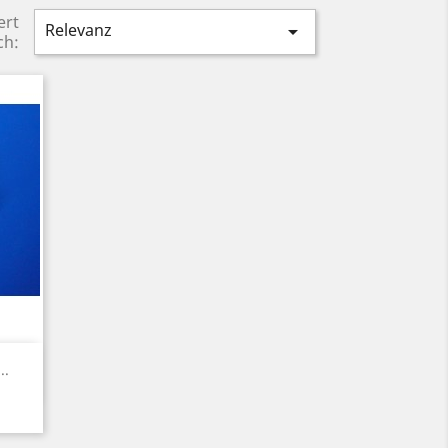
ert
Relevanz

ch:
..